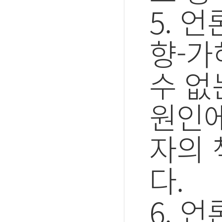
5. 
향-가
수 없
원인에
자의 
다.
6. 