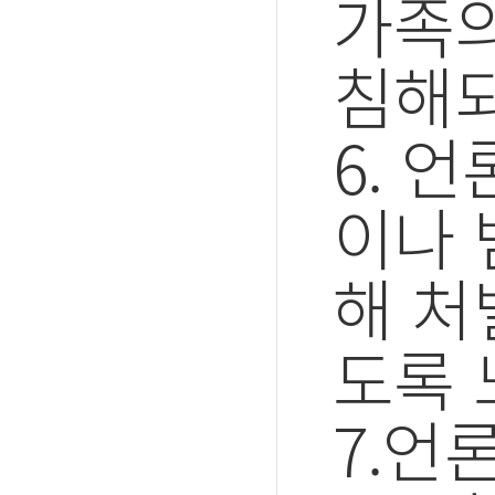
가족의
침해되
6. 
이나 
해 처
도록 
7.언