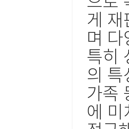
으로 
게 재
며 다
특히 
의 특
가족 
에 미