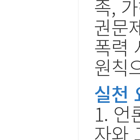
족, 
권문제
폭력 
원칙으
실천 
1. 
자와 