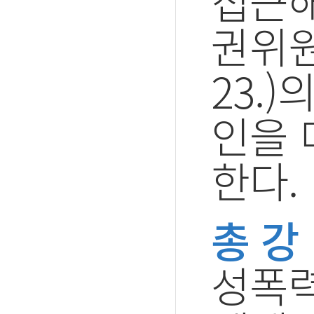
접근해
권위원
23.
인을 
한다.
총 강
성폭력