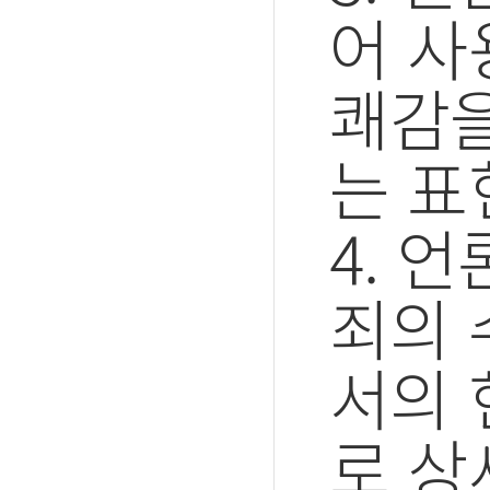
어 사
쾌감을
는 표
4. 
죄의 
서의 
로 상