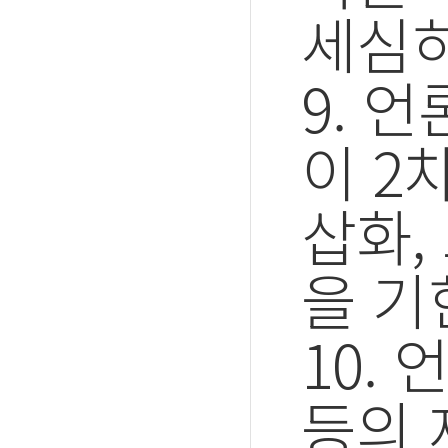
세심히
9. 
이 2
삽화,
을 기
10.
등의 