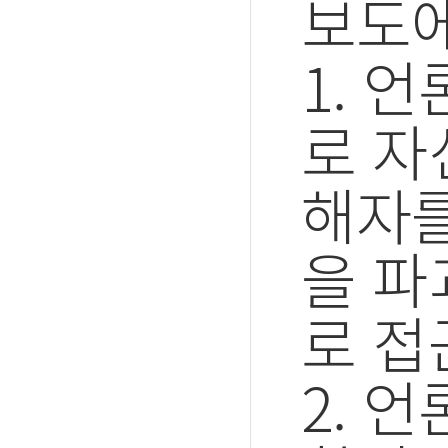
보도에
1. 
로 자
해자를
을 파
로 접
2. 