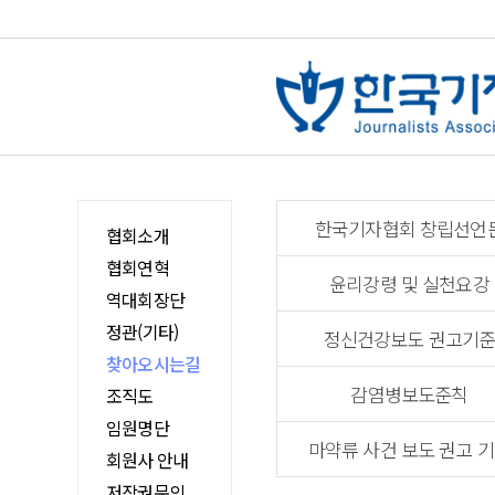
한국기자협회 창립선언
협회소개
협회연혁
윤리강령 및 실천요강
역대회장단
정관(기타)
정신건강보도 권고기
찾아오시는길
감염병보도준칙
조직도
임원명단
마약류 사건 보도 권고 
회원사 안내
저작권문의