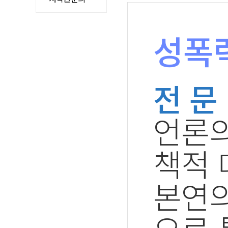
성폭력
전 문
언론의
책적 
본연의