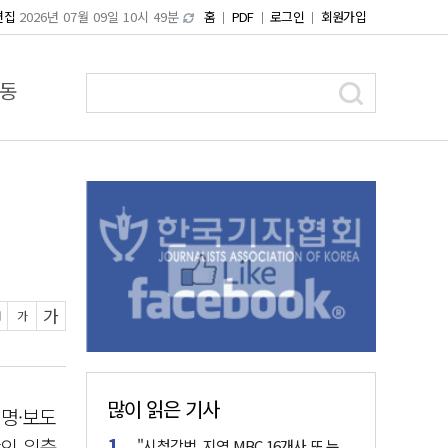
편집
2026년 07월 09일 10시 49분
홈
PDF
로그인
회원가입
동
가
가
많이 읽은 기사
명·보도
반의 위축
"시청각법, 지역 MBC 16개사 또 누