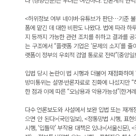
다”(경향신문)는 우려는 여전하다. 언론계의 권력
<허위정보 여부 네이버-유튜브가 판단…기준 불
폼에 맡긴 데 대한 비판도 나왔다. 법에 따라 하
지 등까지 가능한 관련 조치를 취하고 결과를 공
는 구조에서 “플랫폼 기업은 ‘문제의 소지’를 줄
랫폼이 정부의 우회적 검열 통로로 전락”(중앙일보
입법 당시 논란이 법 시행과 더불어 재점화하며 ‘
방미통위는 설명·반론자료로 진화에 나섰지만 “
한 점과 이에 따른 “오남용과 악용가능성”(한겨레
다수 언론보도와 사설에서 보완 입법 또는 재개정
으면 안 된다>(국민일보), <정통망법 시행, 표
시행, ‘입틀막’ 부작용 대책은 있나>(서울신문)