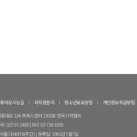
찾아오시는길
저작권문의
청소년보호방침
개인정보취급방침
 세종대로 124 프레스센터 1303호 한국기자협회
 02)737-2483 | FAX: 02-738-1003
울 다06478(주간) | 등록일: 1981년 7월7일