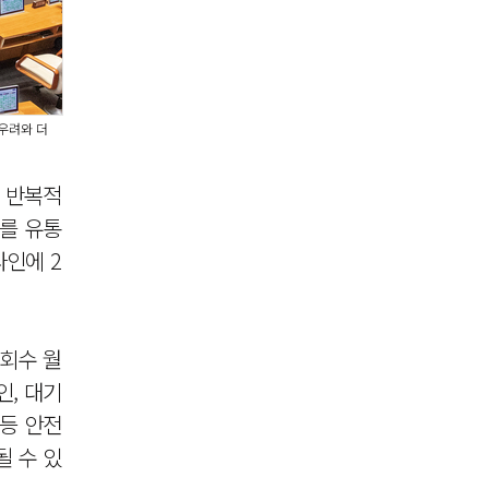
우려와 더
 반복적
를 유통
라인에 2
조회수 월
인, 대기
등 안전
 수 있