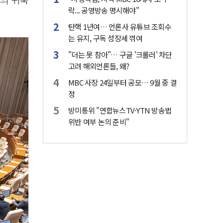
락... 공영방송 명시해야"
탄핵 1년여… 언론사 유튜브 조회수
는 유지, 구독 성장세 꺾여
"더는 못 참아"… 구글 '크롤러' 차단
고려 해외언론들, 왜?
MBC 사장 24일부터 공모… 9월 중 결
정
방미통위 "연합뉴스TV·YTN 방송법
위반 여부 논의 준비"