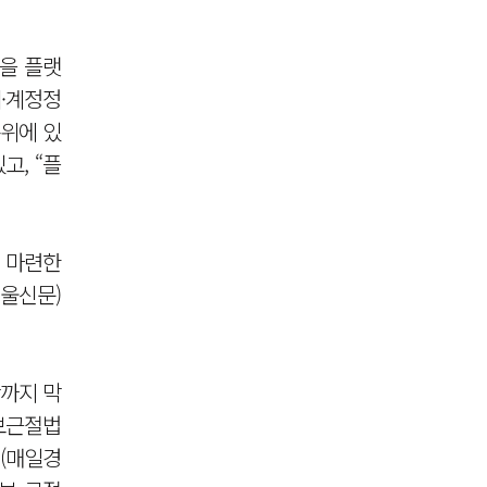
을 플랫
제·계정정
통위에 있
고, “플
을 마련한
울신문)
판까지 막
정보근절법
>(매일경