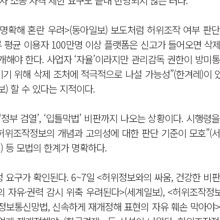
자 소송 자격 제한 요구도 끝내 반영되지 않은 터다.
명확해 혼란 우려>(동아일보) 보도처럼 허위조작 여부 판단
루 평균 이용자 100만명 이상 플랫폼은 신고가 들어오면 삭
개해야 한다. 사업자 ‘자율’이라지만 관리감독 권한이 방미
이기 위해 삭제 조처에 적극적으로 나설 가능성”(한겨레)이 있
) 할 수 있다는 지적이다.
정부 검열’, ‘입틀막법’ 비판까지 나오는 상황이다. 시행령
허위조작정보의 개념과 고의성에 대한 판단 기준이 모호”(서
) 등 모법의 한계가 명확하다.
 요구가 확인된다. 6~7일 <허위정보와의 싸움, 건강한 비
현의 자유·권력 감시 위축 우려된다>(세계일보), <허위조작
, <정보통신망법, 신속하게 재개정해 표현의 자유 훼손 막아야