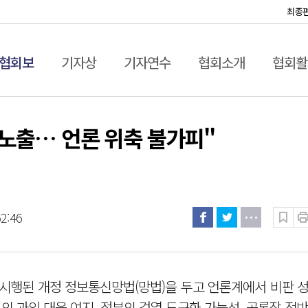
최종
협회보
기자상
기자연수
협회소개
협회활
 노출… 언론 위축 불가피"
52:46
시행된 개정 정보통신망법(망법)을 두고 언론계에서 비판 성
폼의 과잉 대응 여지, 정부의 검열 도구화 가능성, 공론장 전