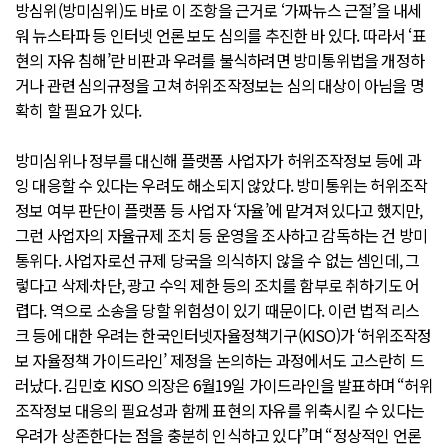
방심위(방미심위)도 바로 이 조항을 근거로 ‘가짜뉴스 근절’을 내세
워 뉴스타파 등 인터넷 언론 보도 심의를 추진한 바 있다. 따라서 ‘표
현의 자유 침해’란 비판과 우려를 불식하려면 방미통위법을 개정하
거나 관련 심의규정을 고쳐 허위조작정보는 심의 대상이 아님을 명
확히 할 필요가 있다.
방미심위나 정부를 대신해 플랫폼 사업자가 허위조작정보 등에 과
잉 대응할 수 있다는 우려도 해소되지 않았다. 방미통위는 허위조작
정보 여부 판단이 플랫폼 등 사업자 ‘자율’에 맡겨져 있다고 했지만,
그런 사업자의 자율규제 조치 등 운영을 조사하고 감독하는 건 방미
통위다. 사업자로선 규제 당국을 의식하지 않을 수 없는 셈인데, 그
렇다고 삭제·차단, 광고 수익 제한 등의 조치를 함부로 취하기도 어
렵다. 역으로 소송을 당할 위험성이 있기 때문이다. 이런 법적 리스
크 등에 대한 우려는 한국인터넷자율정책기구(KISO)가 ‘허위조작정
보 자율정책 가이드라인’ 제정을 논의하는 과정에서도 고스란히 드
러났다. 김민호 KISO 의장은 6월19일 가이드라인을 발표하며 “허위
조작정보 대응의 필요성과 함께 표현의 자유를 위축시킬 수 있다는
우려가 상존한다는 점을 충분히 인식하고 있다”며 “정상적인 언론