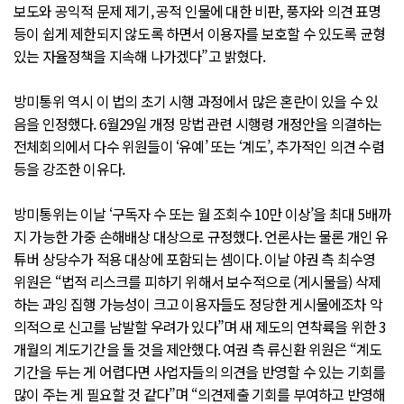
보도와 공익적 문제 제기, 공적 인물에 대한 비판, 풍자와 의견 표명
등이 쉽게 제한되지 않도록 하면서 이용자를 보호할 수 있도록 균형
있는 자율정책을 지속해 나가겠다”고 밝혔다.
방미통위 역시 이 법의 초기 시행 과정에서 많은 혼란이 있을 수 있
음을 인정했다. 6월29일 개정 망법 관련 시행령 개정안을 의결하는
전체회의에서 다수 위원들이 ‘유예’ 또는 ‘계도’, 추가적인 의견 수렴
등을 강조한 이유다.
방미통위는 이날 ‘구독자 수 또는 월 조회수 10만 이상’을 최대 5배까
지 가능한 가중 손해배상 대상으로 규정했다. 언론사는 물론 개인 유
튜버 상당수가 적용 대상에 포함되는 셈이다. 이날 야권 측 최수영
위원은 “법적 리스크를 피하기 위해서 보수적으로 (게시물을) 삭제
하는 과잉 집행 가능성이 크고 이용자들도 정당한 게시물에조차 악
의적으로 신고를 남발할 우려가 있다”며 새 제도의 연착륙을 위한 3
개월의 계도기간을 둘 것을 제안했다. 여권 측 류신환 위원은 “계도
기간을 두는 게 어렵다면 사업자들의 의견을 반영할 수 있는 기회를
많이 주는 게 필요할 것 같다”며 “의견제출 기회를 부여하고 반영해