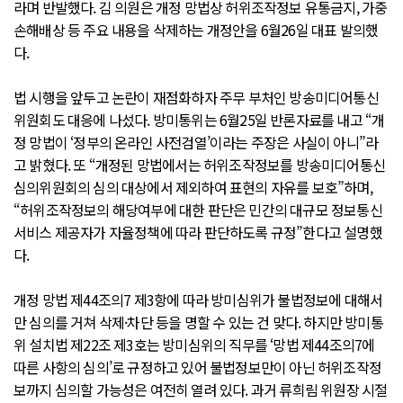
라며 반발했다. 김 의원은 개정 망법상 허위조작정보 유통금지, 가중
손해배상 등 주요 내용을 삭제하는 개정안을 6월26일 대표 발의했
다.
법 시행을 앞두고 논란이 재점화하자 주무 부처인 방송미디어통신
위원회도 대응에 나섰다. 방미통위는 6월25일 반론자료를 내고 “개
정 망법이 ‘정부의 온라인 사전검열’이라는 주장은 사실이 아니”라
고 밝혔다. 또 “개정된 망법에서는 허위조작정보를 방송미디어통신
심의위원회의 심의 대상에서 제외하여 표현의 자유를 보호”하며,
“허위조작정보의 해당여부에 대한 판단은 민간의 대규모 정보통신
서비스 제공자가 자율정책에 따라 판단하도록 규정”한다고 설명했
다.
개정 망법 제44조의7 제3항에 따라 방미심위가 불법정보에 대해서
만 심의를 거쳐 삭제·차단 등을 명할 수 있는 건 맞다. 하지만 방미통
위 설치법 제22조 제3호는 방미심위의 직무를 ‘망법 제44조의7에
따른 사항의 심의’로 규정하고 있어 불법정보만이 아닌 허위조작정
보까지 심의할 가능성은 여전히 열려 있다. 과거 류희림 위원장 시절