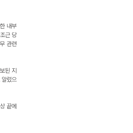
대한 내부
‘조근 당
노무 관련
통보된 지
고 알렸으
상 끝에