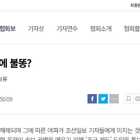
최종
협회보
기자상
기자연수
협회소개
협회활
에 불똥?
보류
50:09
 해체되며 그에 따른 여파가 조선일보 기자들에게 미치는 것
한 온라인 속보 공백을 메우기 위해 ‘조근 제도’ 도입을 