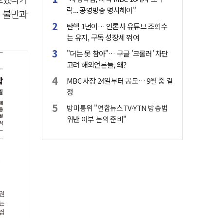
락... 공영방송 명시해야"
부 불만과
탄핵 1년여… 언론사 유튜브 조회수
는 유지, 구독 성장세 꺾여
"더는 못 참아"… 구글 '크롤러' 차단
고려 해외언론들, 왜?
MBC 사장 24일부터 공모… 9월 중 결
정
방미통위 "연합뉴스TV·YTN 방송법
위반 여부 논의 준비"