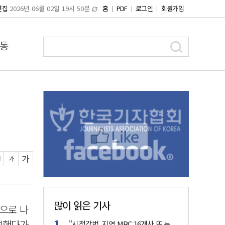
편집
2026년 06월 02일 19시 50분
홈
PDF
로그인
회원가입
동
가
가
많이 읽은 기사
으로 나
통보했다가
"시청각법, 지역 MBC 16개사 또 누