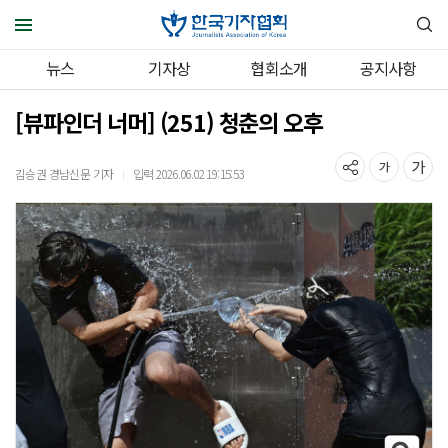
뉴스
기자상
협회소개
공지사항
[뷰파인더 너머] (251) 청춘의 오후
김승권 경남신문 기자
입력 2026.06.02 19:15:53
｜