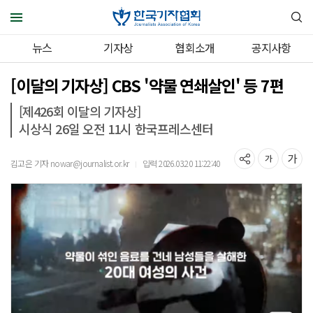
뉴스
기자상
협회소개
공지사항
[이달의 기자상] CBS '약물 연쇄살인' 등 7편
[제426회 이달의 기자상]
시상식 26일 오전 11시 한국프레스센터
김고은 기자 nowar@journalist.or.kr
입력 2026.03.20 11:22:40
｜