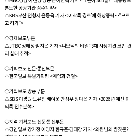
△MBC경남 이선영·양동민·이민혁 기자 <“1년이 364일?” 대통령도
분노한 공공기관 꼼수계약>
△KBS부산 전형서·윤동욱 기자 <‘이착륙 경로’에 해상풍력…“모르
고 허가”>
◇경제보도부문
△JTBC 정해성·임지은 기자 <니모닉의 비밀 : 3대 사정기관 코인 관
리 실태 추적>
◇기획보도 신문·통신부문
△한국일보 특별기획팀 <계엄과 검열>
◇기획보도 방송부문
△SBS 이경원·노유진·배여운·안상우·정다은 기자 <2026년 예산 회
의록 전수분석>
◇지역 기획보도 신문·통신부문
△경인일보 강기정·이영지·한규준·김태강 기자 <의원님의 쌈짓돈?