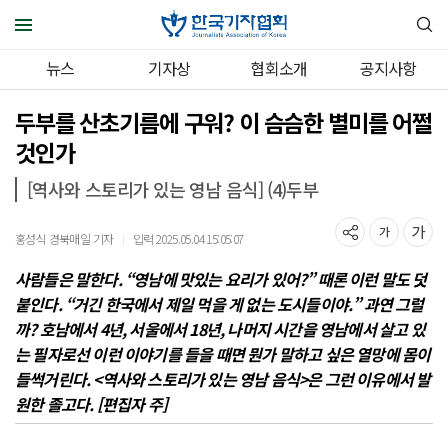
뉴스
기자상
협회소개
공지사항
두부를 산초기름에 구워? 이 슴슴한 별미를 어쩔
것인가
[역사와 스토리가 있는 영남 음식] (4)두부
홍성식 경북매일 기자
입력 2025.05.04 15:05:07
｜
사람들은 말한다. “영남에 맛있는 요리가 있어?” 때론 이런 말도 덧
붙인다. “거긴 한국에서 제일 먹을 게 없는 도시들이야.” 과연 그럴
까? 호남에서 4년, 서울에서 18년, 나머지 시간을 영남에서 살고 있
는 필자로선 이런 이야기를 들을 때면 뭔가 말하고 싶은 열망에 몸이
들썩거린다. <역사와 스토리가 있는 영남 음식>은 그런 이유에서 발
원한 졸고다. [편집자 주]