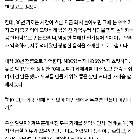
엔 많고도 많았다.
한데, 30년 가까운 시간이 흐른 지금 와서 돌아보면 그때 본 수백 가
지 요리 중 기억에 또렷하게 남은 건 가격부터 사람을 깜짝 놀래키는
곰 발바닥으로 만든 요리나, 염장한 북해산 철갑상어알이 아닌 우리
가 익숙하게, 자주 먹어왔던 평범한 음식을 소개한 프로그램이다.
대략 20년 전쯤으로 기억한다. MBC였는지, KBS였는지 흐릿하다.
늦은 밤 TV 속에 등장한 70대 노파가 카메라를 마주 보고 한숨을 쉬
며 이런 말을 했다. 두부를 만들기 위해 콩을 삶던 커다란 가마솥 앞
에서였다.
“아이고, 내가 전생에 죄가 많아 이번 생에서 두부를 만든다 아입니
까.”
무슨 말일까? 겨우 흔해빠진 두부 가게를 운영하면서 ‘전생(前生)’까
지 언급할 이유가 있을까? 그땐 나도 어렸으니 생각이 단순했고, 세
상사를 바라보고 이해하는 방식이 단편적일 때다.