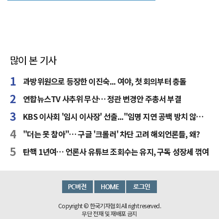
많이 본 기사
과방위원으로 등장한 이진숙... 여야, 첫 회의부터 충돌
연합뉴스TV 사추위 무산… 정관 변경안 주총서 부결
KBS 이사회 '임시 이사장' 선출..."임명 지연 공백 방치 않을 것"
"더는 못 참아"… 구글 '크롤러' 차단 고려 해외언론들, 왜?
탄핵 1년여… 언론사 유튜브 조회수는 유지, 구독 성장세 꺾여
Copyright © 한국기자협회 All right reserved.
무단 전재 및 재배포 금지