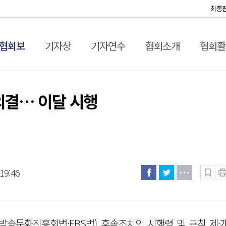
최종
협회보
기자상
기자연수
협회소개
협회활
의결… 이달 시행
19:46
방송문화진흥회법·EBS법) 후속조치인 시행령 및 규칙 제·