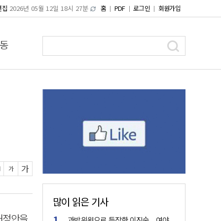
편집
2026년 05월 12일 18시 27분
홈
PDF
로그인
회원가입
동
가
가
많이 읽은 기사
개정안을
과방위원으로 등장한 이진숙... 여야,