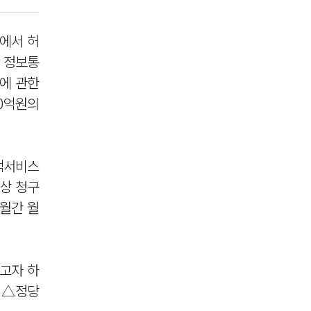
에서 허
 정보통
에 관한
10억원의
색서비스
배상 청구
개월간 월
고자 하
 △정당