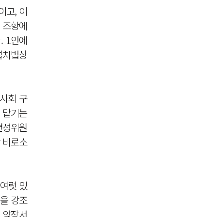
이고, 이
 조항에
. 1안에
 설치법상
이사회 구
에 맡기는
 편성위원
만 비로소
여럿 있
점을 강조
 앞장서