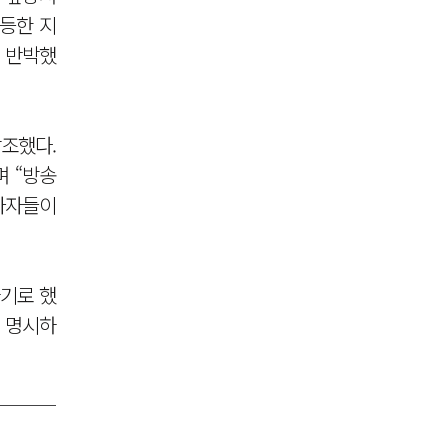
대등한 지
 반박했
조했다.
며 “방송
사자들이
기로 했
에 명시하