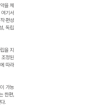
약을 체
만 여기서
제작·편성
성, 독립
독립을 지
 조정된
에 따라
출이 가능
는 한편,
다.