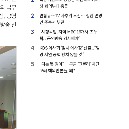
와 국무
첫 회의부터 충돌
정, 공영
연합뉴스TV 사추위 무산… 정관 변경
안 주총서 부결
영방송 신
"시청각법, 지역 MBC 16개사 또 누
락... 공영방송 명시해야"
KBS 이사회 '임시 이사장' 선출..."임
명 지연 공백 방치 않을 것"
"더는 못 참아"… 구글 '크롤러' 차단
고려 해외언론들, 왜?