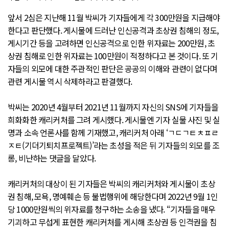
앞서 2심은 지난해 11월 박씨가 기자들에게 각 300만원을 지급해야
한다고 판단했다. 게시물에 드러난 인신공격과 초상권 침해의 정도,
게시기간 등을 고려하면 인신공격으로 인한 위자료는 200만원, 초
상권 침해로 인한 위자료는 100만원이 적정하다고 본 것이다. 또 기
자들의 외모에 대한 주관적인 판단은 공공의 이해와 관련이 없다며
관련 게시물 역시 삭제하라고 판결했다.
박씨는 2020년 4월부터 2021년 11월까지 자신의 SNS에 기자들을
희화화한 캐리커처를 그려 게시했다. 게시물엔 기자 실물 사진 및 실
명과 소속 언론사를 함께 기재했고, 캐리커처 아래 ‘ㄱㄷㄱㅌㅊㅍㄹ
ㅈㅌ(기더기퇴치프로젝트)’라는 초성을 적은 뒤 기자들의 외모를 조
롱, 비난하는 댓글을 달았다.
캐리커처의 대상이 된 기자들은 박씨의 캐리커처와 게시물이 초상
권 침해, 모욕, 명예훼손 등 불법행위에 해당한다며 2022년 9월 1인
당 1000만원씩의 위자료를 청구하는 소송을 냈다. “기자들을 매우
기괴하고 무섭게 표현한 캐리커처를 게시해 초상권 등 인격권을 침