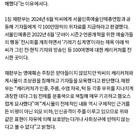
해했다”는 이유에서다.
1심 재판부는 2024년 6월 박씨에게 서울민족예술단체총연합과 공
동해 기자들에게 각 100만원씩의 위자료를 지급하라고 판결했다.
서울민예총은 2022년 6월 ‘굿바이 시즌2-언론개혁을 위한 예술가들
의 행동’ 전시회를 개최하면서 ‘기레기 십계명’이라는 제목 아래 박
씨가 그린 전·현직 기자와 방송인 등 100여명에 대한 캐리커처를 전
시한 곳이다.
재판부는 명예훼손 주장은 받아들이지 않았지만 박씨의 캐리커처와
게시물이 초상권을 침해하고 기자들을 모욕했다고 판단했다. 재판
부는 “캐리커처가 인중, 주름, 수염 자국, 턱 등 각종 부위를 지나치게
과장한 데다 그림 전체를 분홍색으로 색칠해 매우 기괴하고 혐오스
럽게 묘사했다”며 “게시물의 전체적인 내용 역시 구체적인 근거를
든 비평이 아닌 외모 비하, 인신공격이 주를 이루고 있으므로 위와
같은 표현이 자유에 의해 보호받는다거나 사회상규에 반하지 않는
다고 볼 수 없다”고 밝혔다.