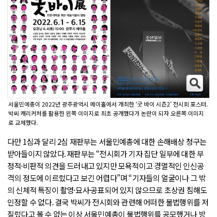
서울민예총이 2022년 광주광역시 메이홀에서 개최한 ‘굿 바이 시즌2’ 전시회 포스터.
박씨 캐리커처를 활용한 왼쪽 이미지로 최초 공개했다가 논란이 되자 오른쪽 이미지
로 교체했다.
다만 1심과 달리 2심 재판부는 서울민예총에 대한 손해배상 청구는
받아들이지 않았다. 재판부는 “전시회가 기자 집단 일부에 대한 부
정적·비판적 의견을 드러내고 있지만 모욕적이고 경멸적인 인신공
격의 정도에 이르렀다고 보긴 어렵다”며 “기자들의 얼굴이나 그 밖
의 신체적 특징이 촬영·묘사·공표되어 있지 않으므로 초상권 침해도
인정할 수 없다. 결국 박씨가 전시회와 관련해 어떠한 불법행위를 저
질렀다고 볼 수 없는 이상 서울민예총이 불법행위를 공모했거나 방