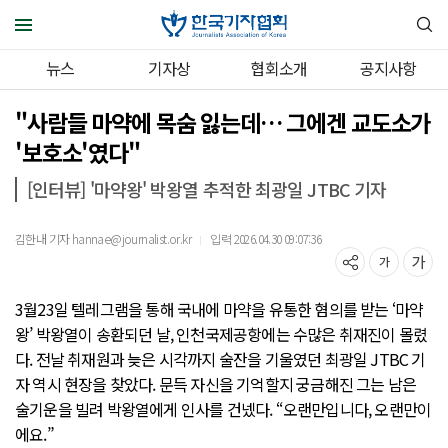
뉴스
기자상
협회소개
공지사항
"사람들 마약에 목숨 잃는데… 그에겐 교도소가
'보호소'였다"
[인터뷰] '마약왕' 박왕열 추적한 최광일 JTBC 기자
김한내 기자 hannae@journalist.or.kr
입력 2026.04.30 09:07:36
｜
3월23일 텔레그램을 통해 국내에 마약을 유통한 혐의를 받는 ‘마약
왕’ 박왕열이 송환되던 날, 인천국제공항에는 수많은 취재진이 몰렸
다. 전날 취재원과 늦은 시각까지 술잔을 기울였던 최광일 JTBC 기
자 역시 현장을 찾았다. 문득 자신을 기억할지 궁금해진 그는 남은
술기운을 빌려 박왕열에게 인사를 건넸다. “오랜만입니다, 오랜만이
에요.”