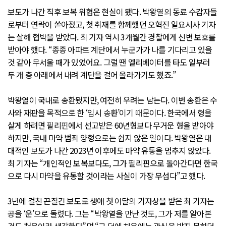
보도가 나간 직후 보복 위협은 현실이 됐다. 박왕열의 동료 수감자들
로부터 연락이 쏟아졌고, 첫 취재를 함께했던 오혁진 일요시사 기자
는 살해 협박을 받았다. 최 기자 역시 3개월간 경찰에게 신변 보호를
받아야 했다. “종종 아파트 계단에서 누군가가 나를 기다리고 있을
것 같아 무서울 때가 있었어요. 그럴 땐 엘리베이터를 타도 일부러
두 개 층 아래에서 내려 계단을 걸어 올라가기도 했죠.”
박왕열이 국내로 송환됐지만, 여전히 우려는 남는다. 이번 송환은 수
사와 재판을 목적으로 한 ‘임시 송환’이기 때문이다. 한국에서 형을
살게 하려면 필리핀에서 선고받은 60년형보다 무거운 형을 받아야
하지만, 국내 마약 범죄 양형으로는 쉽지 않은 일이다. 박왕열은 대
대적인 보도가 나간 2023년 이후에도 마약 유통을 멈추지 않았다.
최 기자는 “개인적인 보복보다도, 그가 필리핀으로 돌아간다면 한국
으로 다시 마약을 유통할 것이라는 사실이 가장 무섭다”고 했다.
3년에 걸친 끈질긴 보도로 생애 첫 이달의 기자상을 받은 최 기자는
공을 ‘운’으로 돌렸다. 그는 “박왕열을 만난 것도, 그가 저를 알아본
것도 천운이라 생각한다”며 “그 덕에 처음에는 관심을 받지 못하던