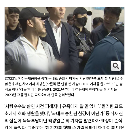
3월23일 인천국제공항을 통해 국내로 송환된 마약왕 박왕열(왼쪽 모자 쓴 사람)은 수
많은 취재진 사이에서 최광일(오른쪽 끝 안경 쓴 사람) JTBC 기자를 알아보고 “넌 남
자도 아녀”라는 한 마디를 던졌다. 2021년부터 마약 문제에 천착해 온 최 기자는
2023년 그를 필리핀 교도소에서 단독 인터뷰했다.
‘사탕수수밭 살인 사건 피해자나 유족에게 할 말 없나’, ‘필리핀 교도
소에서 호화 생활을 했나’, ‘국내로 송환된 심경이 어떤가’ 등 취재진
의 질문에 묵묵부답이던 박왕열은 최 기자를 발견하자 표정이 순식
간에 굳었다. 그러고는 최 기자를 향해 손가락질하며 한 마디를 던졌