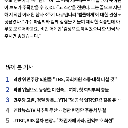
이 보도가 주목받을 수 있었다”고 소감을 전했다. 그는 끝으로 지난
해 제작한 이태원 참사 3주기 다큐멘터리 ‘별들에게’에 대한 관심도
덧붙였다. “가수 하림씨와 함께 심혈을 기울여 제작한 작품인데 아
무도 모르더라고요. ‘비긴 어게인’ 감성으로 제작했으니 한 번씩 봐
주시면 좋겠습니다.”
많이 본 기사
과방위 민주당 의원들 "TBS, 국회차원 소통·대책 나설 것"
과방위원으로 등장한 이진숙... 여야, 첫 회의부터 충돌
민주당 고발, 경찰 방문... YTN "당 공식 입장인가? 깊은 유감"
연합뉴스TV 사추위 무산… 정관 변경안 주총서 부결
JTBC, ARS 절차 연장... "채권자에 사과, 권익보호 최선"