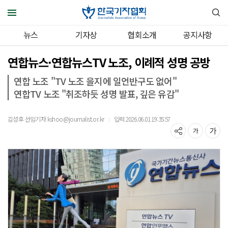
뉴스
기자상
협회소개
공지사항
연합뉴스·연합뉴스TV 노조, 이례적 성명 공방
연합 노조 "TV 노조 을지에 일언반구도 없어"
연합TV 노조 "취조하듯 성명 발표, 깊은 유감"
김성후 선임기자 kshoo@journalist.or.kr
입력 2026.06.01 19:35:57
｜