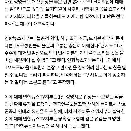
다고 성명을 통해 으름장을 놓은 반면 2대 주주인 을지학원에 대해
선 일언반구도 없다”, “을지학원이 사추위 사측 위원 몫을 요구하면
서 이사회가 파행을 거듭하는데도 이에 대한 입장이나 비판은 전무
하다”는 대목이 대표적이다.
연합뉴스지부는 “불공정 협약, 하부 조직 취급, 노사관계 무시 등에
따른 TV 구성원들의 울분과 고통은 충분히 이해한다”면서도 “1대
주주에 대한 반발심으로 악덕 민간자본의 개입을 방조하는 것은 올
바른 해결책이 될 수 없다”고 했다. 연합뉴스지부는 “사내외에서
‘TV 노조와 을지학원이 손잡고 인사권을 장악하려 한다는 의심을 떨
칠 수 없다’는 우려가 파다하다. 일각에서는 ‘TV 사장도 이에 동조하
는 것 같다’는 소문도 돈다”고 주장했다.
이에 대해 연합뉴스TV지부는 1일 성명서로 입장을 주고받는 작금
의 상황에 유감을 표했다. “전국언론노동조합 산하의 동지로서 상호
존중과 연대의 정신을 뒤로한 채, 마치 취조하듯 성명서부터 발표한
것에 대해 연합뉴스TV지부는 당혹감과 함께 깊은 유감을 표명한
다”며 연합뉴스지부 성명을 하나하나 반박했다.