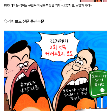
KBS 이지은·석혜원·유현우·지선호·박장빈 기자 <요양시설, 보험과 거래>
◇기획보도 신문·통신부문