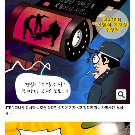
JTBC 강나윤·김서하·박호연·양정진·임지은 기자 <고 김창민 감독 사망사건 ‘부실수
사’>