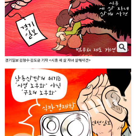
경기일보 김형수·김도균 기자 <시흥 세 살 자녀 살해사건>