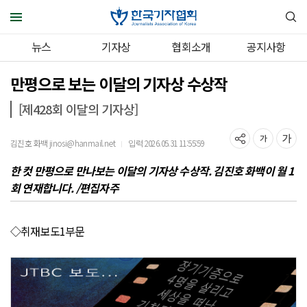
뉴스
기자상
협회소개
공지사항
만평으로 보는 이달의 기자상 수상작
[제428회 이달의 기자상]
김진호 화백 jinosi@hanmail.net
입력 2026.05.31 11:55:59
｜
한 컷 만평으로 만나보는 이달의 기자상 수상작. 김진호 화백이 월 1
회 연재합니다. /편집자주
◇취재보도1부문