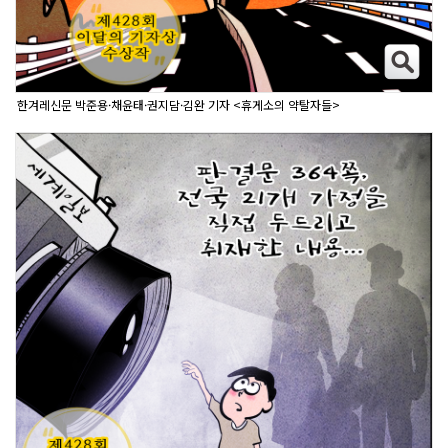
한겨레신문 박준용·채윤태·권지담·김완 기자 <휴게소의 약탈자들>