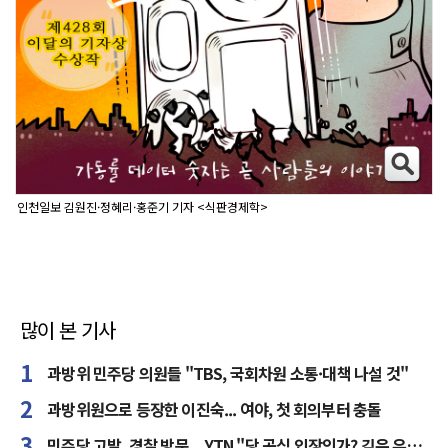
인천일보 김원진·정혜리·홍준기 기자 <식판경제학>
많이 본 기사
과방위 민주당 의원들 "TBS, 국회차원 소통·대책 나설 것"
과방위원으로 등장한 이진숙... 여야, 첫 회의부터 충돌
민주당 고발, 경찰 방문... YTN "당 공식 입장인가? 깊은 유감"