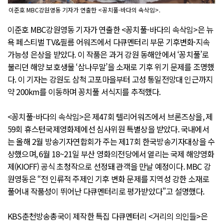
이준호 MBC강원영동 기자가 연출한 <꽁치풀-바다의 속삭임>.
이준호 MBC강원영동 기자가 연출한 <꽁치풀-바다의 속삭임>은 뉴
욕 페스티벌 TV&필름 어워즈에서 다큐멘터리 부문 기후변화·지속
가능성 은상을 받았다. 이 작품은 과거 강원 동해안에서 ‘꽁치풀’로
불리던 해양 보호생물 ‘삼나무말’을 소재로 기후 위기 문제를 조명했
다. 이 기자는 강원도 삼척 고포마을부터 고성 통일전망대 인근까지
약 200km를 이동하며 꽁치풀 서식지를 추적했다.
<꽁치풀-바다의 속삭임>은 제47회 텔리어워즈에서 브론즈상을, 제
59회 휴스턴국제영화제에선 심사위원 특별상을 받았다. 국내에서
는 올해 2월 방송기자연합회가 주는 제17회 한국방송기자대상을 수
상했으며, 6월 18~21일 부산 영화의전당에서 열리는 국제 해양영화
제(KIOFF) 공식 초청작으로 선정돼 관객을 만날 예정이다. MBC 강
원영동은 “전 인류적 주제인 기후 변화 문제를 지역성 강한 소재로
풀어내 작품성이 뛰어난 다큐멘터리로 평가받았다”고 설명했다.
KBS춘천방송총국이 제작한 특집 다큐멘터리 <거리의 의인들>은