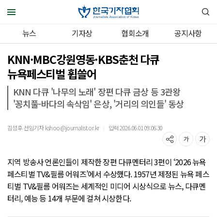
뉴스
기자상
협회소개
공지사항
KNN·MBC강원영동·KBS춘천 다큐
뉴욕페스티벌 휩쓸어
KNN 다큐 '나무의 노래' 장편 다큐 금상 등 3관왕
'꽁치풀-바다의 속삭임' 은상, '거리의 의인들' 동상
김성후 선임기자 kshoo@journalist.or.kr
입력 2026.06.01 09:06:30
｜
지역 방송사 언론인들이 제작한 장편 다큐멘터리 3편이 ‘2026 뉴욕
페스티벌 TV&필름 어워즈’에서 수상했다. 1957년 제정된 뉴욕 페스
티벌 TV&필름 어워즈는 세계적인 미디어 시상식으로 뉴스, 다큐멘
터리, 예능 등 14개 부문에 걸쳐 시상한다.