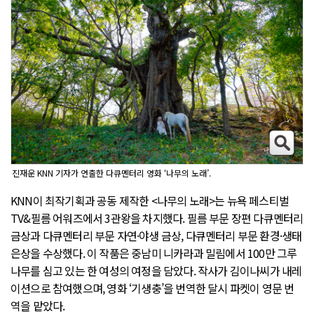
진재운 KNN 기자가 연출한 다큐멘터리 영화 ‘나무의 노래’.
KNN이 최작기획과 공동 제작한 <나무의 노래>는 뉴욕 페스티벌
TV&필름 어워즈에서 3관왕을 차지했다. 필름 부문 장편 다큐멘터리
금상과 다큐멘터리 부문 자연·야생 금상, 다큐멘터리 부문 환경·생태
은상을 수상했다. 이 작품은 중남미 니카라과 밀림에서 100만 그루
나무를 심고 있는 한 여성의 여정을 담았다. 작사가 김이나씨가 내레
이션으로 참여했으며, 영화 ‘기생충’을 번역한 달시 파켓이 영문 번
역을 맡았다.