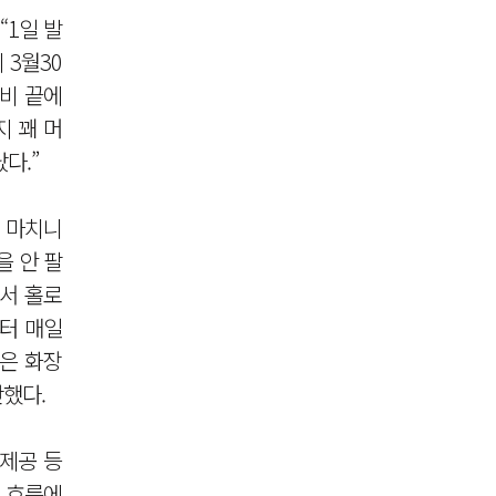
“1일 발
 3월30
고비 끝에
지 꽤 머
다.”
 마치니
을 안 팔
에서 홀로
 터 매일
은 화장
했다.
 제공 등
는 흐름에