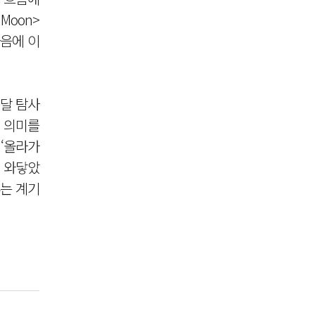
Moon>
다음에 이
 달 탐사
의 의미를
‘올라가
게 와닿았
루는 계기