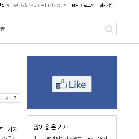
편집
2026년 05월 14일 09시 11분
홈
PDF
로그인
회원가입
동
가
가
많이 읽은 기사
 달 기지
 “카운트
과방위 민주당 의원들 "TBS, 국회차