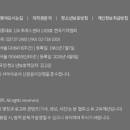
찾아오시는길
저작권문의
청소년보호방침
개인정보취급방침
 세종대로 124 프레스센터 1303호 한국기자협회
 02)737-2483 | FAX: 02-738-1003
울 다06478(주간) | 등록일: 1981년 7월7일
울 아56489(인터넷) | 등록일: 2026년 4월9일
집국장·청소년보호책임자: 김고은
 서약사로서 신문윤리강령을 준수합니다.
All rights reserved.
칭과 로고와 콘텐츠(기사, 영상, 사진)는 본 협회 소유 고유재산입니다.
할 시, 법적 문제가 발생할 수 있으니 유의하여 주시기 바랍니다.