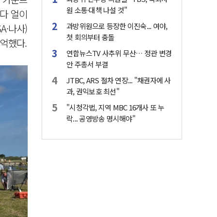
원 소통·대책 나설 것"
보다 얼이
과방위원으로 등장한 이진숙... 여야,
A·나사)
첫 회의부터 충돌
억했다.
연합뉴스TV 사추위 무산… 정관 변경
안 주총서 부결
JTBC, ARS 절차 연장... "채권자에 사
과, 권익보호 최선"
"시청각법, 지역 MBC 16개사 또 누
락... 공영방송 명시해야"